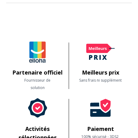
question d'envie.
Bien sûr. Beaucoup de sites historiques, musées et activités nature sont
partiellement ou totalement accessibles. Les fiches détaillent les infos
utiles.
Partenaire officiel
Meilleurs prix
Fournisseur de
Sans frais ni supplément
solution
Activités
Paiement
sélectionnées
100% sécurisé - 3DS2