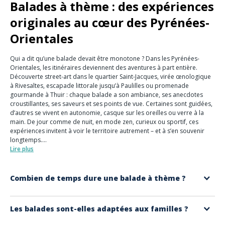
Balades à thème : des expériences
originales au cœur des Pyrénées-
Orientales
Qui a dit qu’une balade devait être monotone ? Dans les Pyrénées-
Orientales, les itinéraires deviennent des aventures à part entière.
Découverte street-art dans le quartier Saint-Jacques, virée œnologique
à Rivesaltes, escapade littorale jusqu’à Paulilles ou promenade
gourmande à Thuir : chaque balade a son ambiance, ses anecdotes
croustillantes, ses saveurs et ses points de vue. Certaines sont guidées,
d’autres se vivent en autonomie, casque sur les oreilles ou verre à la
main. De jour comme de nuit, en mode zen, curieux ou sportif, ces
expériences invitent à voir le territoire autrement – et à s’en souvenir
longtemps.
Lire plus
💜
Pourquoi vous allez adorer ?
Pour découvrir la région autrement : avec humour, émotion et un brin
d’originalité. Des guides passionnés, des formats pour tous les goûts,
Combien de temps dure une balade à thème ?
des histoires fascinantes et des panoramas waouh. Un vrai shoot de
culture et de plaisir catalan à chaque pas.
Les durées vont de 1h à 3h en moyenne. Certaines randonnées ou
Les balades sont-elles adaptées aux familles ?
circuits vélo peuvent durer toute la journée.