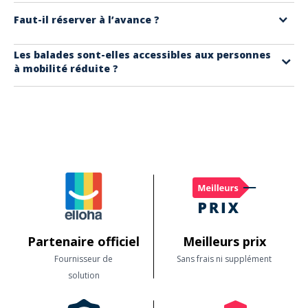
Oui, de nombreux parcours sont conçus pour petits et grands avec des
Faut-il réserver à l’avance ?
contenus ludiques et sécurisés.
Oui, c’est recommandé, surtout en période touristique. Certaines
Les balades sont-elles accessibles aux personnes
à mobilité réduite ?
balades sont à places limitées.
Certaines oui, notamment en centre-ville. Il est conseillé de vérifier au
préalable avec le prestataire proposant l'activité.
Partenaire officiel
Meilleurs prix
Fournisseur de
Sans frais ni supplément
solution