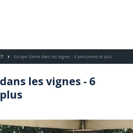
ture & Accrobranche
Œnotourisme
Plongée
Parc animalier
Vélos
En famille
Entre a
ET
Escape Game dans les vignes - 6 personnes et plus
ans les vignes - 6
plus