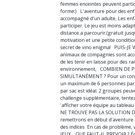
femmes enceintes peuvent partic
forme:) L'aventure pour des enfa
accompagné d'un adulte, Les enf
participer. Le jeu est moins adap
distance a parcourir.(gratuit jusqu
motivation et une petite conditi
secret de vino enigma! PUIS-JE
animaux de compagnies sont acc
de les tenir en laisse pour des r
environnement, COMBIEN DE 
SIMULTANÉMENT ? Pour un confor
un maximum de 6 personnes par 
par sac est idéal. 2 groupes peu
challenge supplémentaire, tentez 
'afficher votre équipe au tablea
NE TROUVE PAS LA SOLUTION D
remettrons en début d'aventure 
des indices En cas de problème, v
JEUX, QUE FAUT-IL PREVOIR ? É