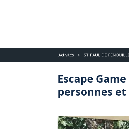
Panneau de gestion des cookies
Toutes les activités
Ferme
Parcours aven
Activités
ST PAUL DE FENOUILL
Escape Game d
personnes et 