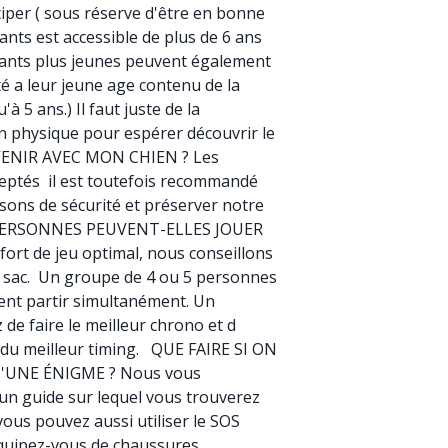
iper ( sous réserve d'être en bonne
nts est accessible de plus de 6 ans
ants plus jeunes peuvent également
té a leur jeune age contenu de la
'à 5 ans.) Il faut juste de la
on physique pour espérer découvrir le
 VENIR AVEC MON CHIEN ? Les
eptés il est toutefois recommandé
aisons de sécurité et préserver notre
PERSONNES PEUVENT-ELLES JOUER
t de jeu optimal, nous conseillons
sac. Un groupe de 4 ou 5 personnes
vent partir simultanément. Un
de faire le meilleur chrono et d
u du meilleur timing. QUE FAIRE SI ON
'UNE ÉNIGME ? Nous vous
un guide sur lequel vous trouverez
ous pouvez aussi utiliser le SOS
quipez-vous de chaussures