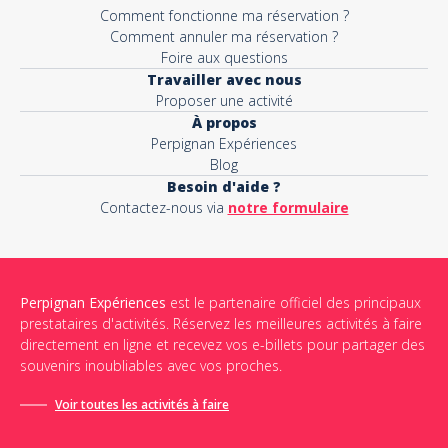
Comment fonctionne ma réservation ?
Comment annuler ma réservation ?
Foire aux questions
Travailler avec nous
Proposer une activité
À propos
Perpignan Expériences
Blog
Besoin d'aide ?
Contactez-nous via
notre formulaire
Perpignan Expériences
est le partenaire officiel des principaux
prestataires d'activités. Réservez les meilleures activités à faire
directement en ligne et recevez vos e-billets pour partager des
souvenirs inoubliables avec vos proches.
Voir toutes les activités à faire