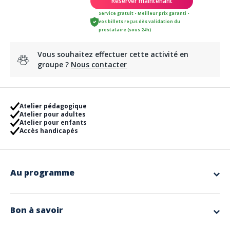
Réserver maintenant
Service gratuit - Meilleur prix garanti -
vos billets reçus dès validation du
prestataire (sous 24h)
Vous souhaitez effectuer cette activité en
groupe ?
Nous contacter
Atelier pédagogique
Atelier pour adultes
Atelier pour enfants
Accès handicapés
Au programme
Atelier
Cabosse
L'atelier
Cabosse
propose une immersion culturelle et sensorielle au
Bon à savoir
cœur de l'univers du chocolat!
De la cabosse au chocolat, vous découvrirez les grandes étapes de la
Services
transformation du cacao et l'histoire du groupe Cémoi, emblème du