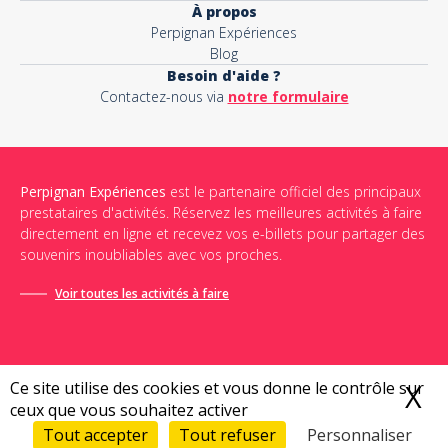
À propos
Perpignan Expériences
Blog
Besoin d'aide ?
Contactez-nous via
notre formulaire
Perpignan Expériences
est le partenaire officiel des principaux
prestataires d'activités. Réservez les meilleures activités à faire
directement en ligne et recevez vos e-billets pour partager des
souvenirs inoubliables avec vos proches.
Voir toutes les activités à faire
Ce site utilise des cookies et vous donne le contrôle sur
X
M
ceux que vous souhaitez activer
Conditions générales de vente
-
Politique de confidentialité
-
Mentions légales
-
Sitemap
Tout accepter
Tout refuser
Personnaliser