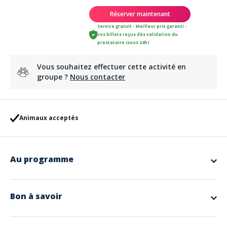
Réserver maintenant
Service gratuit - Meilleur prix garanti -
vos billets reçus dès validation du
prestataire (sous 24h)
Vous souhaitez effectuer cette activité en
groupe ?
Nous contacter
Animaux acceptés
Au programme
Le
canyon de Molitg-Les-Bains
se trouve aux alentours de
Prades, à
25 minutes de perpignan.
Il est idéal pour
s'initier à la pratique du canyoning
et aux plaisirs
Bon à savoir
de cette activité sportive de plein air.
Cette descente de canyon est ludique, progressive et
accessible à
Langues parlées
tous
, y compris aux enfants
à partir de 8 ans
.
Anglais