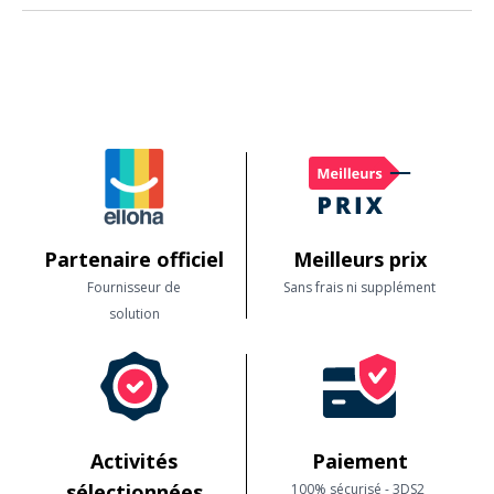
question d'envie.
Bien sûr. Beaucoup de sites historiques, musées et activités nature sont
partiellement ou totalement accessibles. Les fiches détaillent les infos
utiles.
Partenaire officiel
Meilleurs prix
Fournisseur de
Sans frais ni supplément
solution
Activités
Paiement
sélectionnées
100% sécurisé - 3DS2